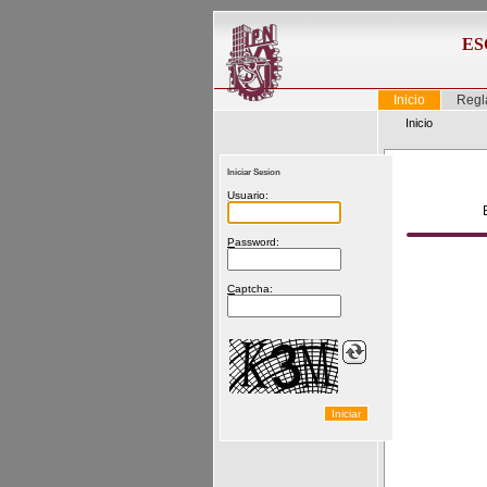
ES
Inicio
Regl
Inicio
Iniciar Sesion
U
suario:
P
assword:
C
aptcha: