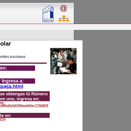
olar
ámites escolares.
 en:
 Ingresa a:
queja.html
 que obtengas tú Número
on uno, ingresa en:
web-
o8RlmRvl0APXNmeAkPw!-777620978
te en:
0776