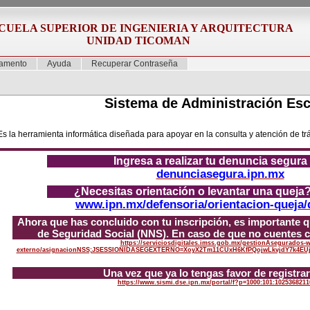
CUELA SUPERIOR DE INGENIERIA Y ARQUITECTURA
UNIDAD TICOMAN
amento
Ayuda
Recuperar Contraseña
Sistema de Administración Esc
Es la herramienta informática diseñada para apoyar en la consulta y atención de tr
Ingresa a realizar tu denuncia segura
denunciasegura.ipn.mx
¿Necesitas orientación o levantar una queja?
www.ipn.mx/defensoria/orientacion-queja/
Ahora que has concluido con tu inscripción, es importante
de Seguridad Social (NNS). En caso de que no cuentes c
https://serviciosdigitales.imss.gob.mx/gestionAsegurados-
externo/asignacionNSS;JSESSIONIDASEGEXTERNO=XoyX2Tm11CUxH6KfPQojwLkvjdY7k4EUj
Una vez que ya lo tengas favor de registrar
https://www.sismi.dse.ipn.mx/portal/f?p=1000:101:1025368211